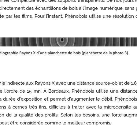
anner compatible avec des supports transparents. De nos jours 
irectement des échantillons de bois à l’image numérique, sans pa
rte par les films. Pour l’instant, Phénobois utilise une résolutio
phie indirecte aux Rayons X avec une distance source-objet de 1,6 
 l’ordre de 15 mn. A Bordeaux, Phénobois utilise une distance 
la durée d’exposition et permet d’augmenter le débit. Phénoboi
ons à cernes très fins, difficiles à traiter avec la microdensi
ion de la qualité des profils. Selon les besoins, une forte aug
ls peut être considérée comme le meilleur compromis.